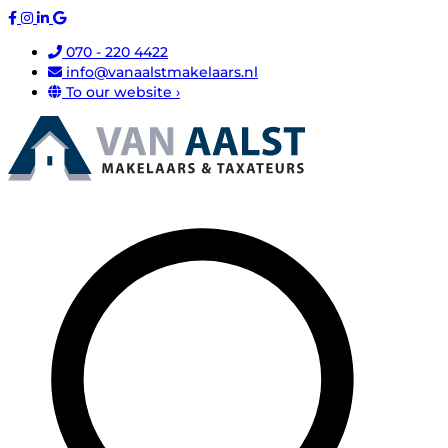
070 - 220 4422
info@vanaalstmakelaars.nl
To our website ›