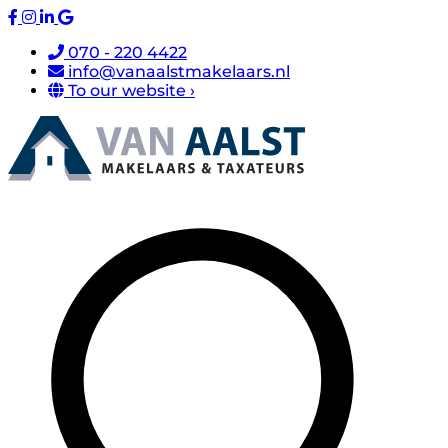
070 - 220 4422
info@vanaalstmakelaars.nl
To our website ›