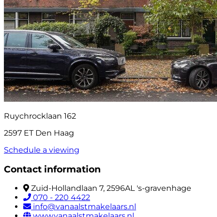
Ruychrocklaan 162
2597 ET Den Haag
Schedule a viewing
Contact information
Zuid-Hollandlaan 7, 2596AL 's-gravenhage
070 - 220 4422
info@vanaalstmakelaars.nl
www.vanaalstmakelaars.nl