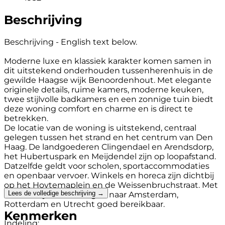
Beschrijving
Beschrijving - English text below.
Moderne luxe en klassiek karakter komen samen in
dit uitstekend onderhouden tussenherenhuis in de
gewilde Haagse wijk Benoordenhout. Met elegante
originele details, ruime kamers, moderne keuken,
twee stijlvolle badkamers en een zonnige tuin biedt
deze woning comfort en charme en is direct te
betrekken.
De locatie van de woning is uitstekend, centraal
gelegen tussen het strand en het centrum van Den
Haag. De landgoederen Clingendael en Arendsdorp,
het Hubertuspark en Meijdendel zijn op loopafstand.
Datzelfde geldt voor scholen, sportaccommodaties
en openbaar vervoer. Winkels en horeca zijn dichtbij
op het Hoytemaplein en de Weissenbruchstraat. Met
Lees de volledige beschrijving →
de auto zijn uitvalswegen naar Amsterdam,
Rotterdam en Utrecht goed bereikbaar.
Kenmerken
Indeling: